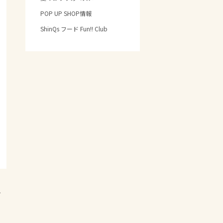
POP UP SHOP情報
ShinQs フード Fun!! Club