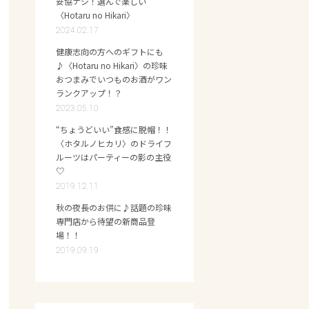
妥協ナシ！選んで楽しい
〈Hotaru no Hikari〉
2024.02.17
健康志向の方へのギフトにも
♪〈Hotaru no Hikari〉の珍味
おつまみでいつものお酒がワン
ランクアップ！？
2023.05.10
“ちょうどいい”食感に脱帽！！
〈ホタルノヒカリ〉のドライフ
ルーツはパーティーの影の主役
♡
2019.12.11
秋の夜長のお供に♪話題の珍味
専門店から待望の新商品登
場！！
2019.09.19