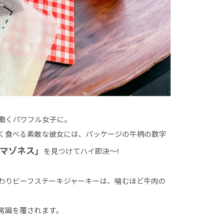
働くパワフル女子に。
く食べる素敵な彼女には、パッケージの牛柄の数字
 アマゾネス」
を見つけてハイ即決〜!
わりビーフステーキジャーキーは、噛むほど牛肉の
常識を覆されます。