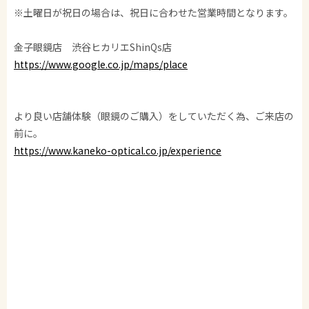
※土曜日が祝日の場合は、祝日に合わせた営業時間となります。
金子眼鏡店 渋谷ヒカリエShinQs店
https://www.google.co.jp/maps/place
より良い店舗体験（眼鏡のご購入）をしていただく為、ご来店の
前に。
https://www.kaneko-optical.co.jp/experience
金子眼鏡/KANEKO GANKYO/KANEKO OPTICAL/金子眼镜/가네코
안경
CELLULOID/VINTAGE/ACETATE/METAL/SPIVVY/ISSEYMIYAKE/
SIBUYA-HIKARIE
泰八郎謹製/TAIHACHIRO-KINSEI/井戸多美男作/IDOTAMIO-SAK
U/恒眸作/KOH BOH-SAKU/與市/YOICHI