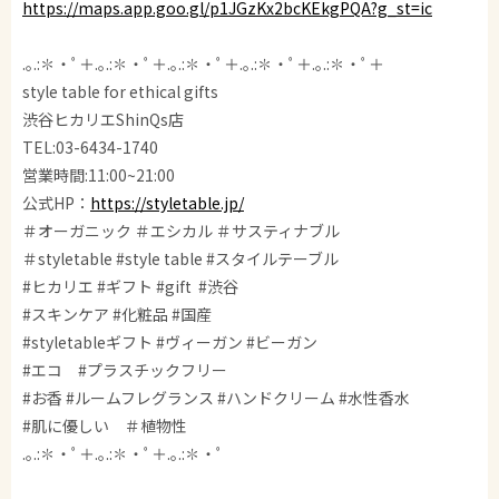
https://maps.app.goo.gl/p1JGzKx2bcKEkgPQA?g_st=ic
.｡.:✽・ﾟ＋.｡.:✽・ﾟ＋.｡.:✽・ﾟ＋.｡.:✽・ﾟ＋.｡.:✽・ﾟ＋
style table for ethical gifts
渋谷ヒカリエShinQs店
TEL:03-6434-1740
営業時間:11:00~21:00
公式HP：
https://styletable.jp/
＃オーガニック ＃エシカル ＃サスティナブル
＃styletable #style table #スタイルテーブル
#ヒカリエ #ギフト #gift #渋谷
#スキンケア #化粧品 #国産
#styletableギフト #ヴィーガン #ビーガン
#エコ #プラスチックフリー
#お香 #ルームフレグランス #ハンドクリーム #水性香水
#肌に優しい ＃植物性
.｡.:✽・ﾟ＋.｡.:✽・ﾟ＋.｡.:✽・ﾟ