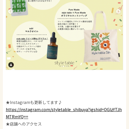
★Instagramも更新してます♪
https://instagram.com/styletable_shibuya?igshid=OGIzYTJh
MTRmYQ==
★店舗へのアクセス