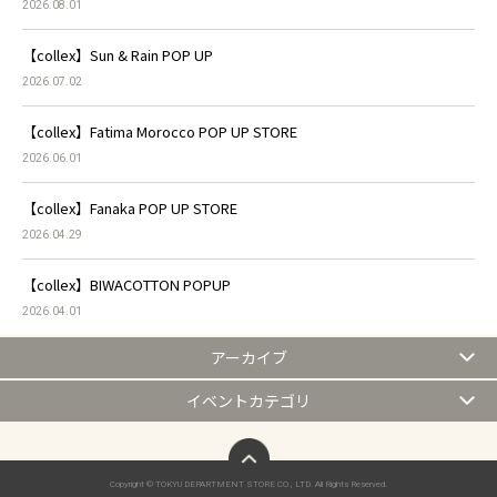
2026.08.01
【collex】Sun & Rain POP UP
2026.07.02
【collex】Fatima Morocco POP UP STORE
2026.06.01
【collex】Fanaka POP UP STORE
2026.04.29
【collex】BIWACOTTON POPUP
2026.04.01
アーカイブ
イベントカテゴリ
ページトップへ
Copyright © TOKYU DEPARTMENT STORE CO., LTD. All Rights Reserved.