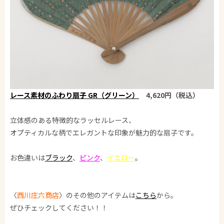
レース素材のふわり扇子 GR（グリーン）
4,620円（税込）
立体感のある特徴的なラッセルレース、
オプティカルな柄でエレガントな印象が魅力的な扇子です。
お色違いは
ブラック
、
ピンク
、
イエロー
。
〈
西川庄六商店
〉のその他のアイテムは
こちら
から。
ぜひチェックしてください！！