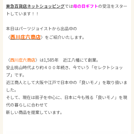
東急百貨店ネットショッピング
では
母の日ギフト
の受注をスター
トしています！！
本日はパーツジョイストから出品中の
西川庄六商店
〈
〉をご紹介いたします。
〈
西川庄六商店
〉は1,585年 近江八幡にて創業。
安土桃山時代より約４００年続き、今でいう「セレクトショッ
プ」です。
近江商人として大阪や江戸で日本中の「良いモノ」を取り扱いま
した。
そして、現在は扇子を中心に、日本に今も残る「良いモノ」を現
代の暮らしに合わせて
新しい商品を提案しています。