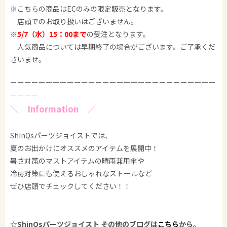
※こちらの商品はECのみの限定販売となります。
店頭でのお取り扱いはございません。
※
5/7（水）15：00まで
の受注となります。
人気商品については早期終了の場合がございます。ご了承くだ
さいませ。
ーーーーーーーーーーーーーーーーーーーーーーーーーーーーー
ーーーー
＼ Information ／
ShinQsパーツジョイストでは、
夏のお出かけにオススメのアイテムを展開中！
暑さ対策のマストアイテムの晴雨兼用傘や
冷房対策にも使えるおしゃれなストールなど
ぜひ店頭でチェックしてください！！
☆ShinQsパーツジョイスト その他のブログは
こちら
から。