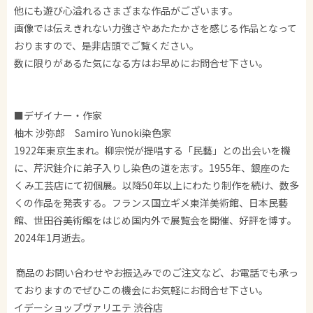
他にも遊び心溢れるさまざまな作品がございます。
画像では伝えきれない力強さやあたたかさを感じる作品となって
おりますので、是非店頭でご覧ください。
数に限りがあるた気になる方はお早めにお問合せ下さい。
■デザイナー・作家
柚木 沙弥郎 Samiro Yunoki染色家
1922年東京生まれ。柳宗悦が提唱する「民藝」との出会いを機
に、芹沢銈介に弟子入りし染色の道を志す。1955年、銀座のた
くみ工芸店にて初個展。以降50年以上にわたり制作を続け、数多
くの作品を発表する。フランス国立ギメ東洋美術館、日本民藝
館、世田谷美術館をはじめ国内外で展覧会を開催、好評を博す。
2024年1月逝去。
商品のお問い合わせやお振込みでのご注文など、お電話でも承っ
ておりますのでぜひこの機会にお気軽にお問合せ下さい。
イデーショップヴァリエテ 渋谷店