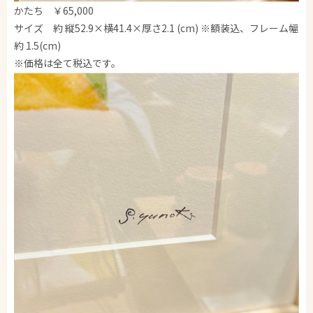
かたち ￥65,000
サイズ 約 縦52.9×横41.4×厚さ2.1 (cm) ※額装込、フレーム幅
約 1.5(cm)
※価格は全て税込です。