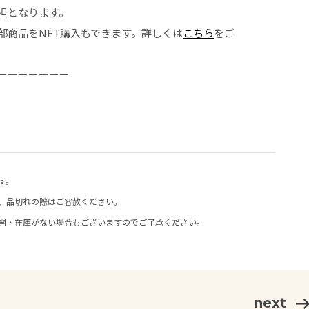
担となります。
部商品をNET購入もできます。詳しくは
こちら
をご
ーーーーーーー
す。
、品切れの際はご容赦ください。
開・在庫がない場合もございますのでご了承ください。
next