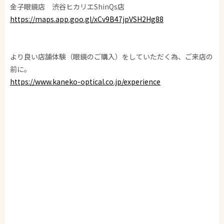
金子眼鏡店 渋谷ヒカリエShinQs店
https://maps.app.goo.gl/xCv9B47jpVSH2Hg88
より良い店舗体験（眼鏡のご購入）をしていただく為、ご来店の
前に。
https://www.kaneko-optical.co.jp/experience
金子眼鏡/KANEKO GANKYO/KANEKO OPTICAL/金子眼镜/가네코
안경
CELLULOID/VINTAGE/ACETATE/METAL/SPIVVY/ISSEYMIYAKE/
SHIBUYA-HIKARIE
SHIBUYA/GLASSES/GLASSES SHOP/SUNGLASSES/眼鏡/渋谷/サ
ングラス
泰八郎謹製/TAIHACHIRO-KINSEI/井戸多美男作/IDOTAMIO-SAK
U/恒眸作/KOH BOH-SAKU