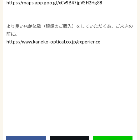
https://maps.app.goo.gl/xCv9B47jpVSH2Hg88
より良い店舗体験（眼鏡のご購入）をしていただく為、ご来店の
前に。
https://www.kaneko-optical.co.jp/experience
金子眼鏡/KANEKO GANKYO/KANEKO OPTICAL/金子眼镜/가네코
안경
CELLULOID/VINTAGE/ACETATE/METAL/SPIVVY/ISSEYMIYAKE/
SHIBUYA-HIKARIE
SHIBUYA/GLASSES/GLASSES SHOP/SUNGLASSES/眼鏡/渋谷/サ
ングラス
泰八郎謹製/TAIHACHIRO-KINSEI/井戸多美男作/IDOTAMIO-SAK
U/恒眸作/KOH BOH-SAKU