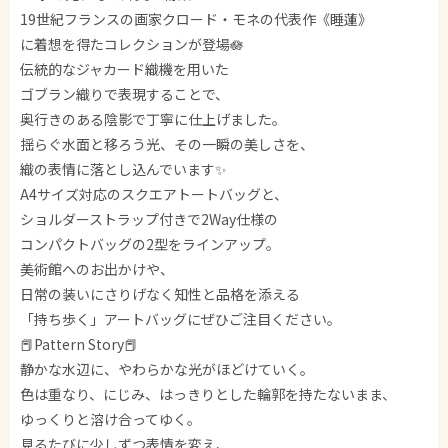
19世紀フランスの画家クロード・モネの代表作《睡蓮》
に着想を得たコレクションが登場🪷
伝統的なジャカード織機を用いた
ゴブラン織りで表現することで、
奥行きのある陰影で丁寧に仕上げました。
揺らぐ水面と移ろう光、その一瞬の美しさを、
織の表情に落とし込んでいます✨️
A4サイズ対応のスクエアトートバッグと、
ショルダーストラップ付きで2Way仕様の
コンパクトバッグの2型をラインアップ。
美術館へのお出かけや、
日常の装いにさりげなく知性と品格を添える
「持ち歩く」アートバッグにぜひご注目ください。
📕Pattern Story📕
静かな水辺に、やわらかな光がほどけていく。
色は重なり、にじみ、はっきりとした輪郭を持たないまま、
ゆっくりと溶け合ってゆく。
見るたびに少しずつ表情を変え、