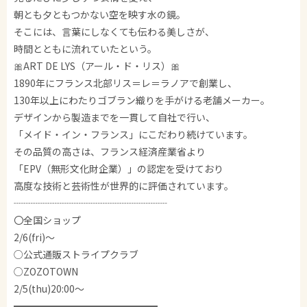
朝とも夕ともつかない空を映す水の鏡。
そこには、言葉にしなくても伝わる美しさが、
時間とともに流れていたという。
🎀ART DE LYS（アール・ド・リス）🎀
1890年にフランス北部リス＝レ＝ラノアで創業し、
130年以上にわたりゴブラン織りを手がける老舗メーカー。
デザインから製造までを一貫して自社で行い、
「メイド・イン・フランス」にこだわり続けています。
その品質の高さは、フランス経済産業省より
「EPV（無形文化財企業）」の認定を受けており
高度な技術と芸術性が世界的に評価されています。
┈┈┈┈┈┈┈┈┈┈┈┈┈┈┈┈
〇全国ショップ
2/6(fri)～
○公式通販ストライプクラブ
○ZOZOTOWN
2/5(thu)20:00～
━━━━━━━━━━━━━━━