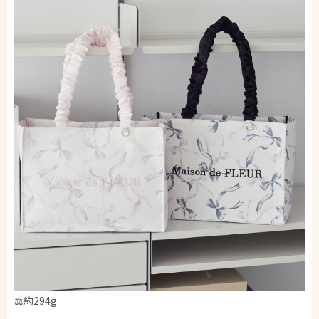
⚖️約294g