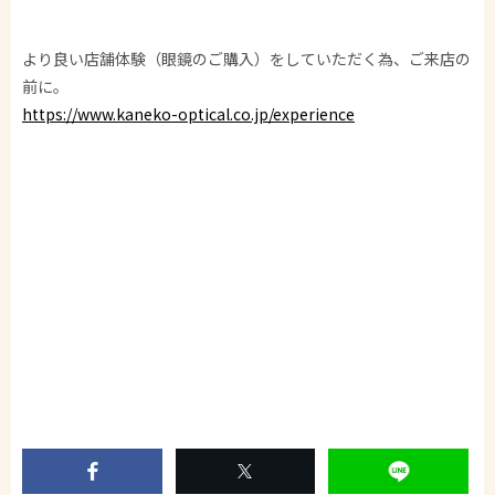
より良い店舗体験（眼鏡のご購入）をしていただく為、ご来店の
前に。
https://www.kaneko-optical.co.jp/experience
金子眼鏡/KANEKO GANKYO/KANEKO OPTICAL/金子眼镜/가네코
안경
CELLULOID/VINTAGE/ACETATE/METAL/SPIVVY/ISSEYMIYAKE/
SHIBUYA-HIKARIE
SHIBUYA/GLASSES/GLASSES SHOP/SUNGLASSES/眼鏡/渋谷/サ
ングラス
泰八郎謹製/TAIHACHIRO-KINSEI/井戸多美男作/IDOTAMIO-SAK
U/恒眸作/KOH BOH-SAKU