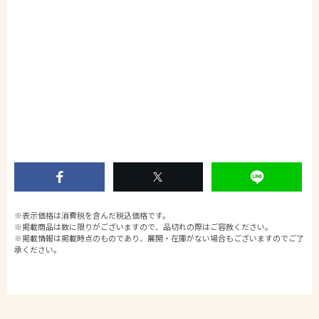
CELLULOID/VINTAGE/ACETATE/METAL/SPIVVY/ISSEYMIYAKE/
SHIBUYA-HIKARIE
SHIBUYA/GLASSES/GLASSES SHOP/SUNGLASSES/眼鏡/渋谷/サ
ングラス
泰八郎謹製/TAIHACHIRO-KINSEI/井戸多美男作/IDOTAMIO-SAK
U/恒眸作/KOH BOH-SAKU
カタログ/オンラインカタログ/一覧/KCシリーズ/KAシリーズ/KV
シリーズ/KMシリーズ
※表示価格は消費税を含んだ税込価格です。
※掲載商品は数に限りがございますので、品切れの際はご容赦ください。
※掲載情報は掲載時点のものであり、展開・在庫がない場合もございますのでご了
承ください。