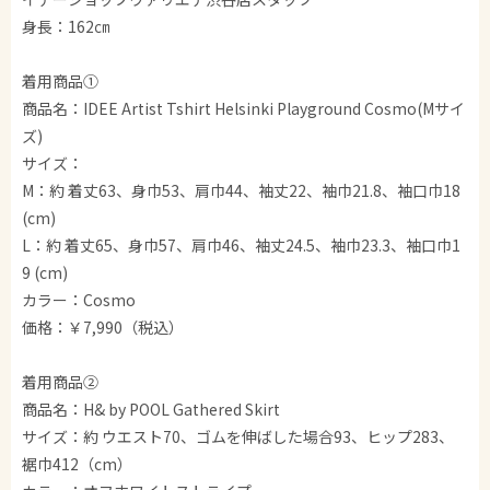
身長：162㎝
着用商品①
商品名：IDEE Artist Tshirt Helsinki Playground Cosmo(Mサイ
ズ)
サイズ：
M：約 着丈63、身巾53、肩巾44、袖丈22、袖巾21.8、袖口巾18
(cm)
L：約 着丈65、身巾57、肩巾46、袖丈24.5、袖巾23.3、袖口巾1
9 (cm)
カラー：Cosmo
価格：￥7,990（税込）
着用商品②
商品名：H& by POOL Gathered Skirt
サイズ：約 ウエスト70、ゴムを伸ばした場合93、ヒップ283、
裾巾412（cm）