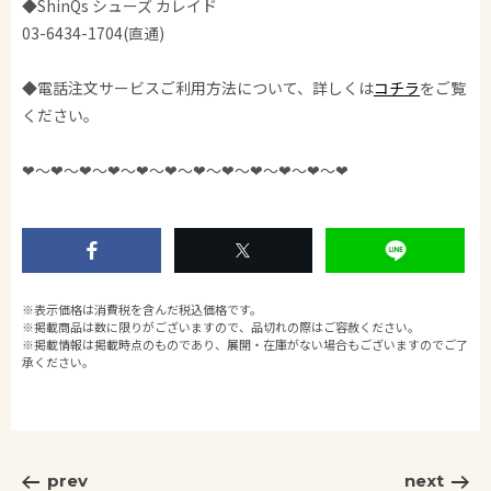
◆ShinQs シューズ カレイド
03-6434-1704(直通)
◆電話注文サービスご利用方法について、詳しくは
コチラ
をご覧
ください。
❤︎〜❤︎〜❤︎〜❤︎〜❤︎〜❤︎〜❤︎〜❤︎〜❤︎〜❤︎〜❤︎〜❤︎
※表示価格は消費税を含んだ税込価格です。
※掲載商品は数に限りがございますので、品切れの際はご容赦ください。
※掲載情報は掲載時点のものであり、展開・在庫がない場合もございますのでご了
承ください。
prev
next