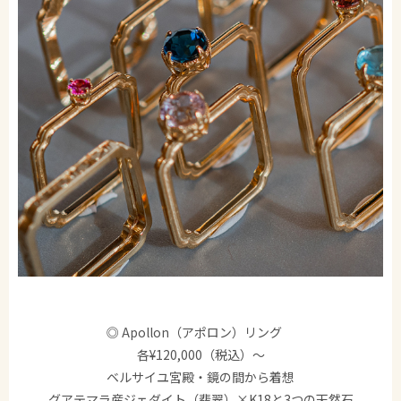
◎ Apollon（アポロン）リング
各¥120,000（税込）～
ベルサイユ宮殿・鏡の間から着想
グアテマラ産ジェダイト（翡翠）×K18と3つの天然石