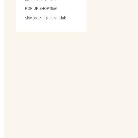
POP UP SHOP情報
ShinQs フード Fun!! Club