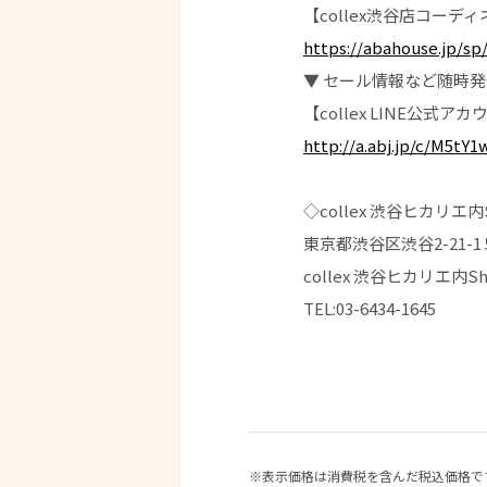
【collex渋谷店コーデ
https://abahouse.jp/sp
▼ セール情報など随時発
【collex LINE公式ア
http://a.abj.jp/c/M5tY
◇collex 渋谷ヒカリエ内
東京都渋谷区渋谷2-21-1 
collex 渋谷ヒカリエ内Shi
TEL:03-6434-1645
※表示価格は消費税を含んだ税込価格で