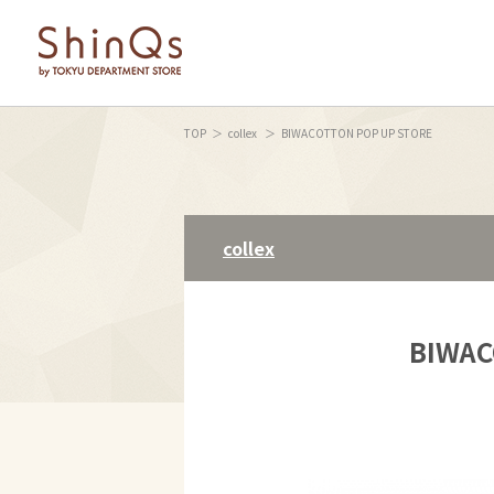
TOP
collex
BIWACOTTON POP UP STORE
collex
BIWAC