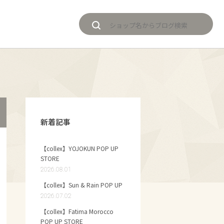
新着記事
【collex】YOJOKUN POP UP
STORE
2026.08.01
【collex】Sun & Rain POP UP
2026.07.02
【collex】Fatima Morocco
POP UP STORE