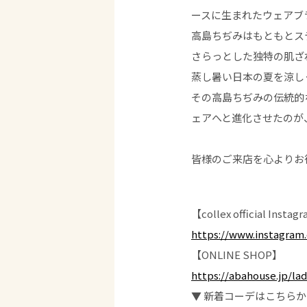
ースに生まれたウェアブ
高島ちぢみはもともとス
さらっとした独特の肌ざ
蒸し暑い日本の夏を涼し
その高島ちぢみの伝統的
ェアへと進化させたのが、B
皆様のご来店を心よりお
【collex official Insta
https://www.instagram.
【ONLINE SHOP】
https://abahouse.jp/lad
▼ 新着コーデはこちらか