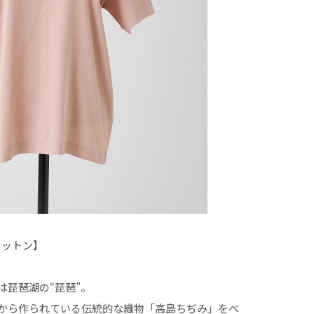
ワコットン】
A”は琵琶湖の“琵琶”。
から作られている伝統的な織物「高島ちぢみ」をベ