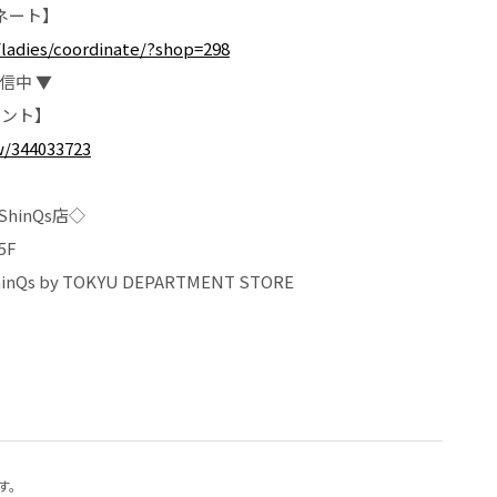
ィネート】
/ladies/coordinate/?shop=298
信中 ▼
カウント】
1w/344033723
ShinQs店◇
5F
nQs by TOKYU DEPARTMENT STORE
す。