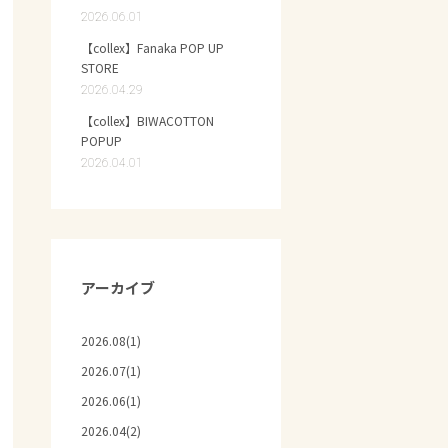
2026.06.01
【collex】Fanaka POP UP
STORE
2026.04.29
【collex】BIWACOTTON
POPUP
2026.04.01
アーカイブ
2026.08(1)
2026.07(1)
2026.06(1)
2026.04(2)