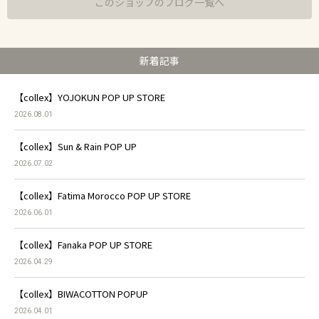
このショップのブログ一覧へ
新着記事
【collex】YOJOKUN POP UP STORE
2026.08.01
【collex】Sun & Rain POP UP
2026.07.02
【collex】Fatima Morocco POP UP STORE
2026.06.01
【collex】Fanaka POP UP STORE
2026.04.29
【collex】BIWACOTTON POPUP
2026.04.01