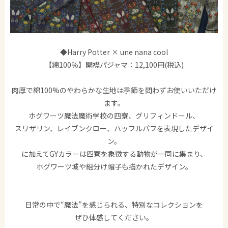
◆Harry Potter × une nana cool
【綿100％】開襟パジャマ：12,100円(税込)
肉厚で綿100%のやわらかな生地は季節を問わずお使いいただけ
ます。
ホグワーツ魔法魔術学校の四寮、グリフィンドール、
スリザリン、レイブンクロー、ハッフルパフを表現したデザイ
ン。
に加えてGYカラーは四寮を象徴する動物が一同に集まり、
ホグワーツ城や組分け帽子も描かれたデザイン。
日常の中で“魔法”を感じられる、特別なコレクションを
ぜひ体感してください。