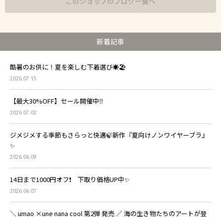
このショップのブログ一覧へ
新着記事
酷暑のお供に！夏を楽しむ下着選び☀️🏖️
2026.07.15
【最大30%OFF】セール開催中‼️
2026.07.02
ジメジメする季節もさらっと快適🍃新作『夏向けノンワイヤーブラ』
✨
2026.06.09
14日まで1000円オフ❗️ 下取り価格UP中✨
2026.06.07
＼ umao ×une nana cool 第2弾 発売 ／ 海の生き物たちのアートが登