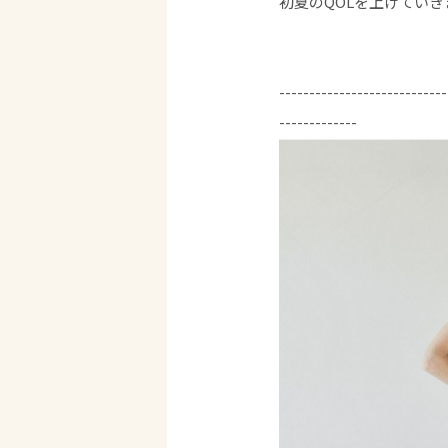
初夏のQOLを上げていき
----------------------------
-------------