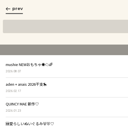
prev
mushie NEWおもちゃ☀️☁️🌈
2026.08.07
aden + anais 2026干支🎠
2026.02.17
QUINCY MAE 新作♡
2026.01.23
🆕愛らしいぬいぐるみ🐻🐰♡