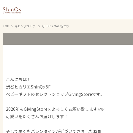
TOP
ギビングストア
QUINCY MAE 新作♡
こんにちは！
渋谷ヒカリエShinQs 5F
ベビーギフトのセレクトショップGivingStoreです。
2026年もGivingStoreをよろしくお願い致します⭐️🩷
可愛いをたくさんお届けします！
そして早くもバレンタインが近づいてきましたね🍫