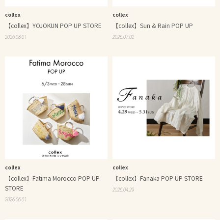
collex
collex
【collex】YOJOKUN POP UP STORE
【collex】Sun & Rain POP UP
2026.08.01
2026.07.02
collex
collex
【collex】Fatima Morocco POP UP
【collex】Fanaka POP UP STORE
STORE
2026.04.29
2026.06.01